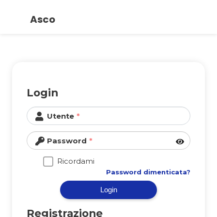
Asco
Vai
al
contenuto
Login
Utente
Password
Ricordami
Password dimenticata?
Login
Registrazione