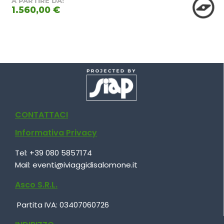
A PARTIRE DA:
1.560,00 €
CONTATTACI
Informativa Privacy
Tel:
+39 080 5857174
Mail:
eventi@iviaggidisalomone.it
Asco S.R.L.
Partita IVA:
03407060726